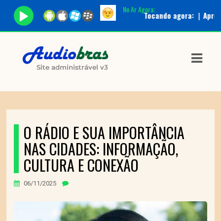
No Ar Agora:
Tocando agora:
|
Apresenta
ASTS
IAS
IA
DOS
RAMAÇÃO
O RÁDIO E SUA IMPORTÂNCIA
NAS CIDADES: INFORMAÇÃO,
TOS
CULTURA E CONEXÃO
E
06/11/2025
E
ATO