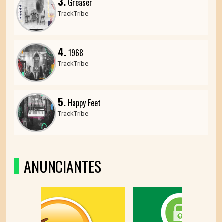
3.
Greaser
TrackTribe
4.
1968
TrackTribe
5.
Happy Feet
TrackTribe
ANUNCIANTES