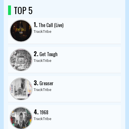
TOP 5
1.
The Call (Live)
TrackTribe
2.
Get Tough
TrackTribe
3.
Greaser
TrackTribe
4.
1968
TrackTribe